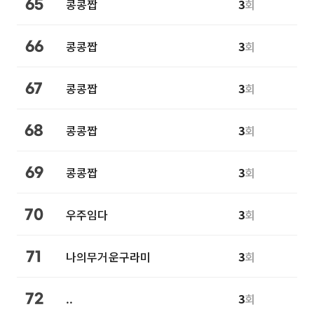
콩콩짭
3
회
65
콩콩짭
3
회
66
콩콩짭
3
회
67
콩콩짭
3
회
68
콩콩짭
3
회
69
우주임다
3
회
70
나의무거운구라미
3
회
71
..
3
회
72