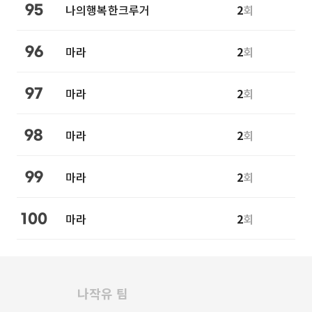
나의행복한크루거
2
회
95
마라
2
회
96
마라
2
회
97
마라
2
회
98
마라
2
회
99
마라
2
회
100
나작유 팀