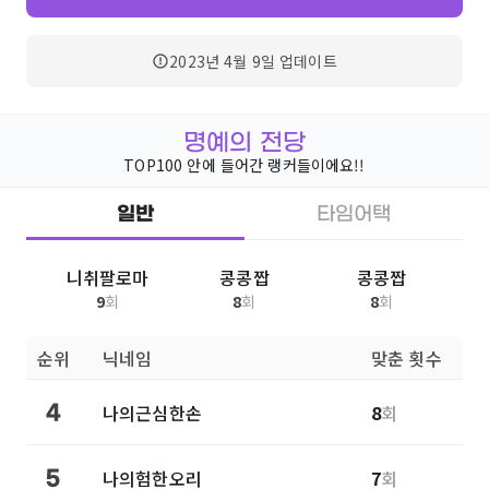
2023년 4월 9일
업데이트
명예의 전당
TOP100 안에 들어간 랭커들이에요!!
일반
타임어택
니취팔로마
콩콩짭
콩콩짭
9
회
8
회
8
회
순위
닉네임
맞춘 횟수
나의근심한손
8
회
4
나의험한오리
7
회
5