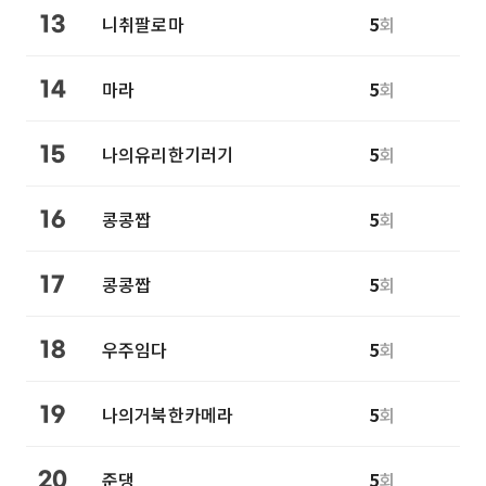
니취팔로마
5
회
13
마라
5
회
14
나의유리한기러기
5
회
15
콩콩짭
5
회
16
콩콩짭
5
회
17
우주임다
5
회
18
나의거북한카메라
5
회
19
준댕
5
회
20