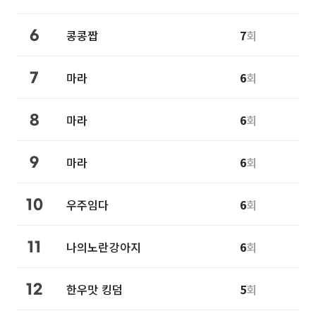
콩콩짭
7
회
6
마라
6
회
7
마라
6
회
8
마라
6
회
9
우주임다
6
회
10
나의노란강아지
6
회
11
한우맛 킹덤
5
회
12