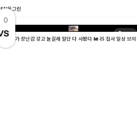
EEN윤그린
0
재생
모네가 장난감 