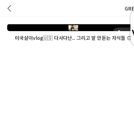
GR
재생
미국살이vlog🇺🇸 다사다난.. 그리고 말 안듣는 자식들 🙃