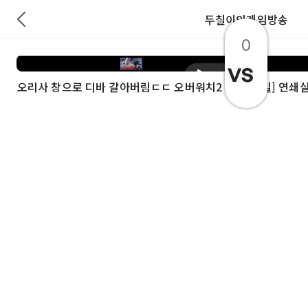
두칠이의게임방송
0
재생
오리사 창으로 디바 갈아버림ㄷㄷ 오버워치2 실험