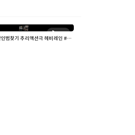
재생
[두칠] 연쇄살인범찾기 추리액션극 헤비레인 #4화