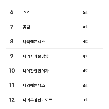
ㅇㅇㅂ
5
회
6
곶감
4
회
7
나의예쁜백조
4
회
8
나의차가운영양
4
회
9
나의잔인한의자
4
회
10
나의예쁜백조
3
회
11
나의무심한마모트
3
회
12