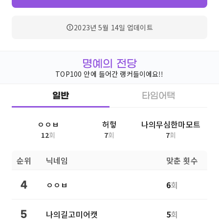
2023년 5월 14일
업데이트
명예의 전당
TOP100 안에 들어간 랭커들이에요!!
일반
타임어택
ㅇㅇㅂ
허헣
나의무심한마모트
12
회
7
회
7
회
순위
닉네임
맞춘 횟수
ㅇㅇㅂ
6
회
4
나의길고미어캣
5
회
5