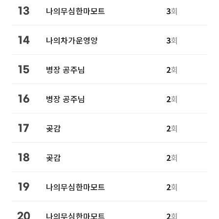
나의무심한마모트
3
회
13
나의차가운영양
3
회
14
병장 공주님
2
회
15
병장 공주님
2
회
16
곶감
2
회
17
곶감
2
회
18
나의무심한마모트
2
회
19
나의무심한마모트
2
회
20