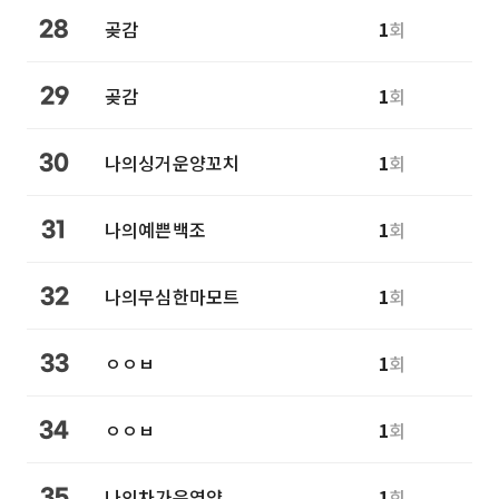
곶감
1
회
28
곶감
1
회
29
나의싱거운양꼬치
1
회
30
나의예쁜백조
1
회
31
나의무심한마모트
1
회
32
ㅇㅇㅂ
1
회
33
ㅇㅇㅂ
1
회
34
나의차가운영양
1
회
35