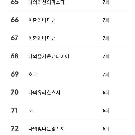
나의최선의파스타
7
회
65
이환의바다뱀
7
회
66
이환의바다뱀
7
회
67
나의즐거운뱀파이어
7
회
68
호그
7
회
69
나의유리한스시
6
회
70
코
6
회
71
나의빛나는양꼬치
6
회
72