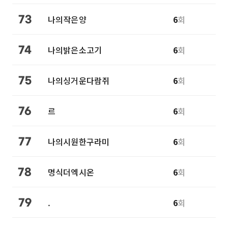
나의작은양
6
회
73
나의밝은소고기
6
회
74
나의싱거운다람쥐
6
회
75
르
6
회
76
나의시원한구라미
6
회
77
명식더엑시온
6
회
78
.
6
회
79