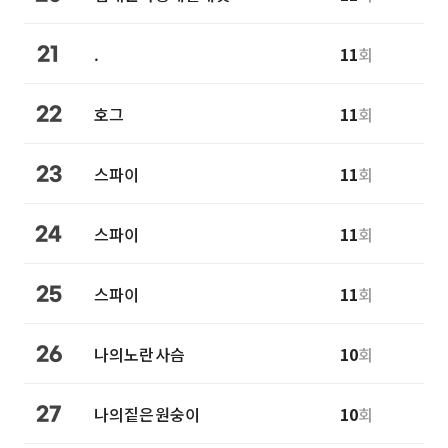
.
11
회
21
호그
11
회
22
스파이
11
회
23
스파이
11
회
24
스파이
11
회
25
나의노란사슴
10
회
26
나의짙은원숭이
10
회
27