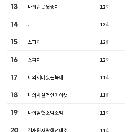
나의짙은원숭이
12
회
13
.
12
회
14
스파이
12
회
15
스파이
12
회
16
나의재미있는늑대
11
회
17
나의사실적인미어캣
11
회
18
나의험한소떡소떡
11
회
19
김재원사랑해넌내것
11
회
20