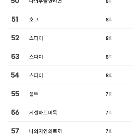
나의우울한라면
8
회
50
호그
8
회
51
스파이
8
회
52
스파이
8
회
53
스파이
8
회
54
플투
7
회
55
게렌하트머독
7
회
56
나의자연의토끼
7
회
57