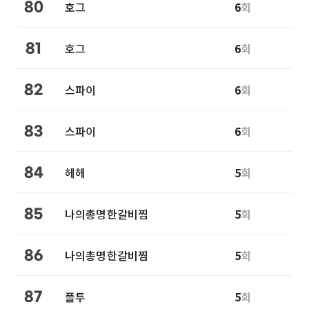
호그
6
회
80
호그
6
회
81
스파이
6
회
82
스파이
6
회
83
헤헤
5
회
84
나의총명한갈비찜
5
회
85
나의총명한갈비찜
5
회
86
플투
5
회
87