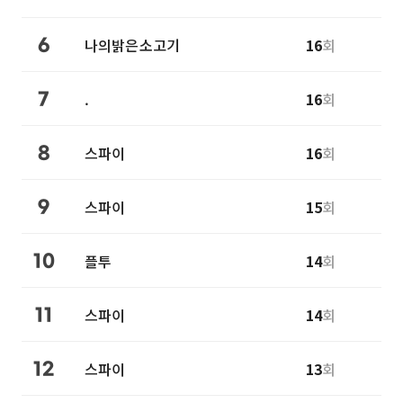
나의밝은소고기
16
회
6
.
16
회
7
스파이
16
회
8
스파이
15
회
9
플투
14
회
10
스파이
14
회
11
스파이
13
회
12