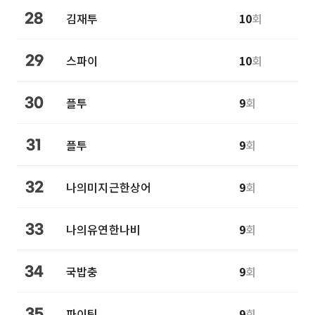
김재투
10
회
28
스파이
10
회
29
플투
9
회
30
플투
9
회
31
나의미지근한상어
9
회
32
나의유연한나비
9
회
33
국밥충
9
회
34
파이팅
9
회
35