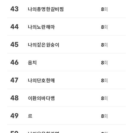
나의총명한갈비찜
8
회
43
나의노란해마
8
회
44
나의짙은원숭이
8
회
45
옵치
8
회
46
나의단호한매
8
회
47
이환의바다뱀
8
회
48
르
8
회
49