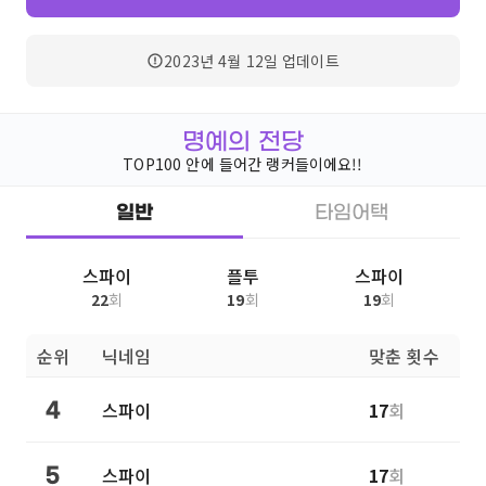
2023년 4월 12일
업데이트
명예의 전당
TOP100 안에 들어간 랭커들이에요!!
일반
타임어택
스파이
플투
스파이
22
회
19
회
19
회
순위
닉네임
맞춘 횟수
스파이
17
회
4
스파이
17
회
5