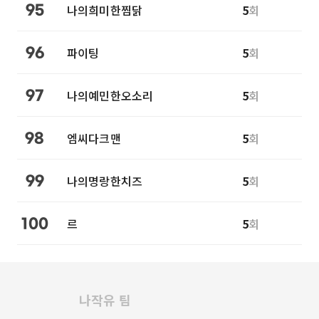
나의희미한찜닭
5
회
95
파이팅
5
회
96
나의예민한오소리
5
회
97
엠씨다크맨
5
회
98
나의명랑한치즈
5
회
99
르
5
회
100
나작유 팀