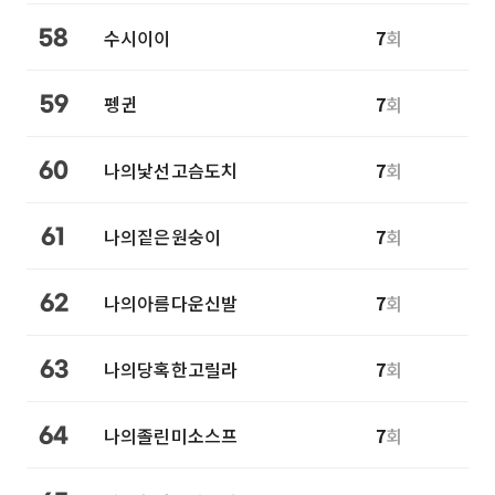
수시이이
7
회
58
펭귄
7
회
59
나의낯선고슴도치
7
회
60
나의짙은원숭이
7
회
61
나의아름다운신발
7
회
62
나의당혹한고릴라
7
회
63
나의졸린미소스프
7
회
64