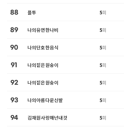
플투
5
회
88
나의유연한나비
5
회
89
나의단호한음식
5
회
90
나의짙은원숭이
5
회
91
나의짙은원숭이
5
회
92
나의아름다운신발
5
회
93
김재원사랑해넌내것
5
회
94