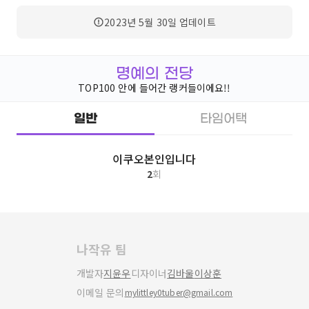
2023년 5월 30일
업데이트
명예의 전당
TOP100 안에 들어간 랭커들이에요!!
일반
타임어택
이쿠오본인입니다
2
회
나작유 팀
개발자
지윤우
디자이너
김바울
이상훈
이메일 문의
mylittley0tuber@gmail.com