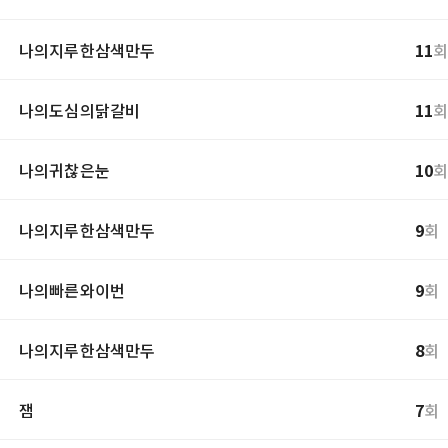
나의지루한삼색만두
11
나의도심의닭갈비
11
나의귀찮은눈
10
나의지루한삼색만두
9
회
나의빠른와이번
9
회
나의지루한삼색만두
8
회
잼
7
회