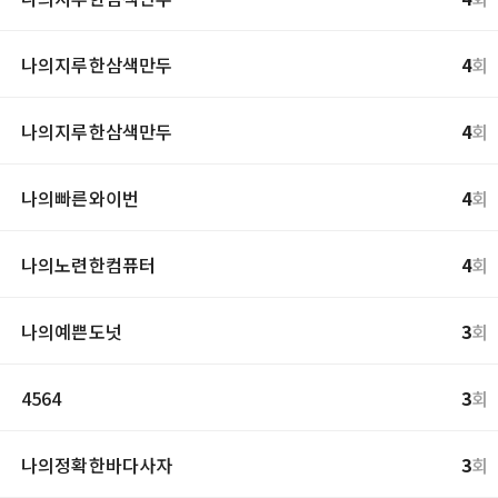
나의지루한삼색만두
4
회
나의지루한삼색만두
4
회
나의빠른와이번
4
회
나의노련한컴퓨터
4
회
나의예쁜도넛
3
회
4564
3
회
나의정확한바다사자
3
회