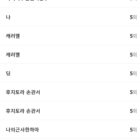
나
5
회
캐러멜
5
회
캐러멜
5
회
딩
5
회
후지토라 손관서
5
회
후지토라 손관서
5
회
나의근사한하마
5
회