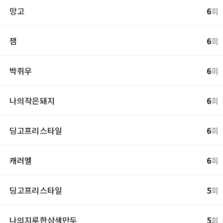
망고
6
회
잼
6
회
박쥐우
6
회
나의작은돼지
6
회
딩고프리스타일
6
회
캐러멜
6
회
딩고프리스타일
5
회
나의지루한삼색만두
5
회