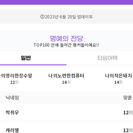
2023년 6월 20일
업데이트
명예의 전당
TOP100 안에 들어간 랭커들이에요!!
일반
타임어택
나의영리한장수말
나의노련한컴퓨터
나의작은돼지
22
회
16
회
14
회
닉네임
맞춘
박쥐우
12
캐러멜
12