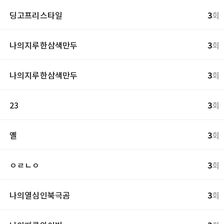
딩고프리스타일
3
회
나의지루한삼색만두
3
회
나의지루한삼색만두
3
회
23
3
회
옐
3
회
ㅇㄹㄴㅇ
3
회
나의열심인북극곰
3
회