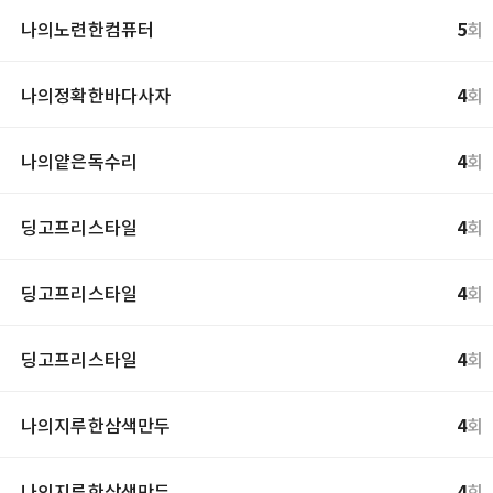
나의노련한컴퓨터
5
회
나의정확한바다사자
4
회
나의얕은독수리
4
회
딩고프리스타일
4
회
딩고프리스타일
4
회
딩고프리스타일
4
회
나의지루한삼색만두
4
회
나의지루한삼색만두
4
회