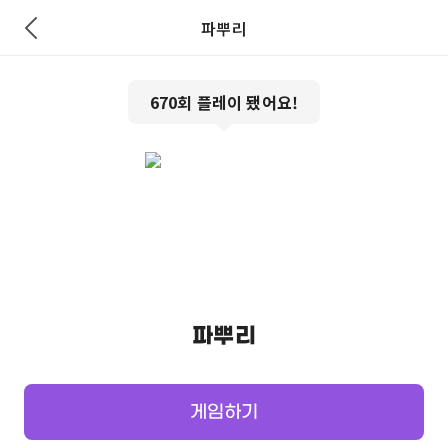
파뿌리
670
회 플레이 됐어요!
파뿌리
게임하기