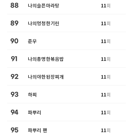
나의슬픈마라탕
11
회
88
나의멍청한기린
11
회
89
준우
11
회
90
나의총명한볶음밥
11
회
91
나의야한된장찌개
11
회
92
하찌
11
회
93
파뿌리
11
회
94
파뿌리 팬
11
회
95