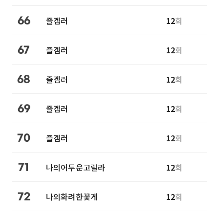
즐겜러
12
회
66
즐겜러
12
회
67
즐겜러
12
회
68
즐겜러
12
회
69
즐겜러
12
회
70
나의어두운고릴라
12
회
71
나의화려한꽃게
12
회
72