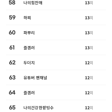
나의힘찬매
13
회
58
하찌
13
회
59
파뿌리
13
회
60
즐겜러
13
회
61
두더지
12
회
62
유튜버 팬채널
12
회
63
즐겜러
12
회
64
나의건강한팥빙수
12
회
65