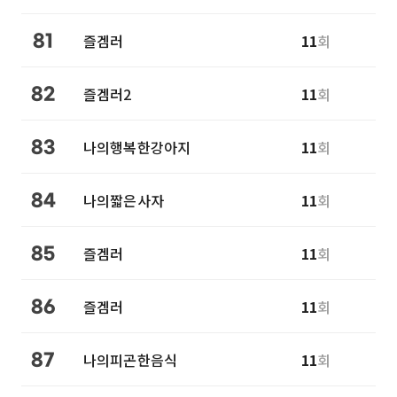
즐겜러
11
회
81
즐겜러2
11
회
82
나의행복한강아지
11
회
83
나의짧은사자
11
회
84
즐겜러
11
회
85
즐겜러
11
회
86
나의피곤한음식
11
회
87