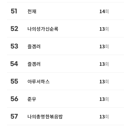
천재
14
회
51
나의성가신순록
13
회
52
즐겜러
13
회
53
즐겜러
13
회
54
아루서하스
13
회
55
준우
13
회
56
나의총명한볶음밥
13
회
57