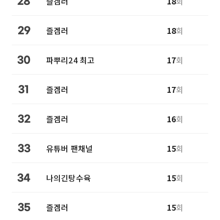
즐겜러
18
회
28
즐겜러
18
회
29
파뿌리24 최고
17
회
30
즐겜러
17
회
31
즐겜러
16
회
32
유튜버 팬채널
15
회
33
나의긴탕수육
15
회
34
즐겜러
15
회
35