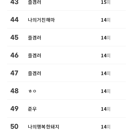
즐겜러
15
회
43
나의거친해마
14
회
44
즐겜러
14
회
45
즐겜러
14
회
46
즐겜러
14
회
47
ㅎㅇ
14
회
48
준우
14
회
49
나의행복한돼지
14
회
50