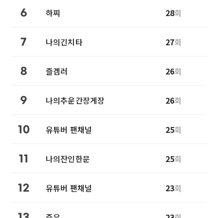
하찌
28
회
6
나의긴치타
27
회
7
즐겜러
26
회
8
나의추운간장게장
26
회
9
유튜버 팬채널
25
회
10
나의잔인한문
25
회
11
유튜버 팬채널
23
회
12
준우
23
회
13