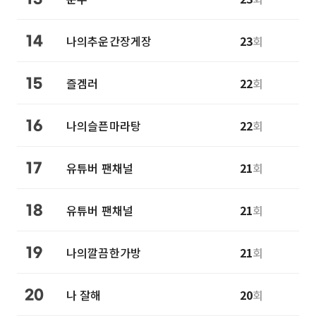
나의추운간장게장
23
회
14
즐겜러
22
회
15
나의슬픈마라탕
22
회
16
유튜버 팬채널
21
회
17
유튜버 팬채널
21
회
18
나의깔끔한가방
21
회
19
나 잘해
20
회
20