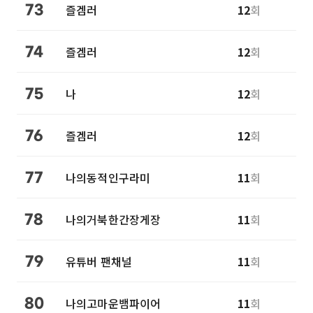
즐겜러
12
회
73
즐겜러
12
회
74
나
12
회
75
즐겜러
12
회
76
나의동적인구라미
11
회
77
나의거북한간장게장
11
회
78
유튜버 팬채널
11
회
79
나의고마운뱀파이어
11
회
80