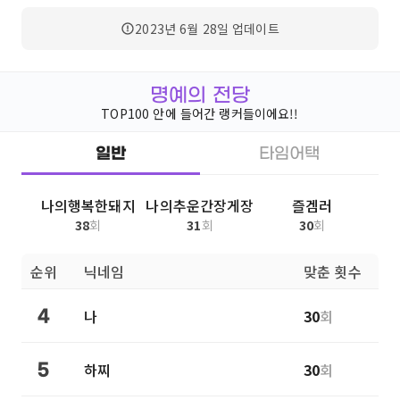
2023년 6월 28일
업데이트
명예의 전당
TOP100 안에 들어간 랭커들이에요!!
일반
타임어택
나의행복한돼지
나의추운간장게장
즐겜러
38
회
31
회
30
회
순위
닉네임
맞춘 횟수
나
30
회
4
하찌
30
회
5