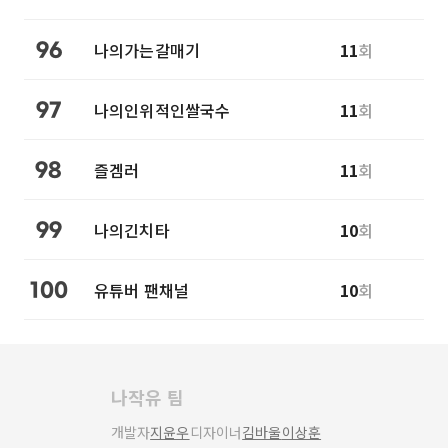
나의가는갈매기
11
회
96
나의인위적인쌀국수
11
회
97
즐겜러
11
회
98
나의긴치타
10
회
99
유튜버 팬채널
10
회
100
나작유 팀
개발자
지윤우
디자이너
김바울
이상훈