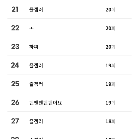
즐겜러
20
회
21
ㅗ
20
회
22
하찌
20
회
23
즐겜러
19
회
24
즐겜러
19
회
25
팬팬팬팬팬이요
19
회
26
즐겜러
18
회
27