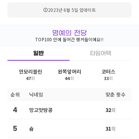
2023년 6월 5일
업데이트
명예의 전당
TOP100 안에 들어간 랭커들이에요!!
일반
타임어택
안모리블린
왼쪽앞머리
코터스
47
회
44
회
33
회
순위
닉네임
맞춘 횟수
망고맛땅콩
32
회
4
슙
31
회
5