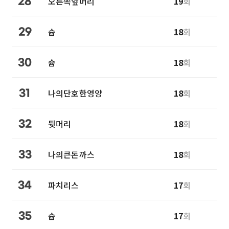
오른쪽앞머리
19
회
28
슙
18
회
29
슙
18
회
30
나의단호한영양
18
회
31
뒷머리
18
회
32
나의큰돈까스
18
회
33
파치리스
17
회
34
슙
17
회
35