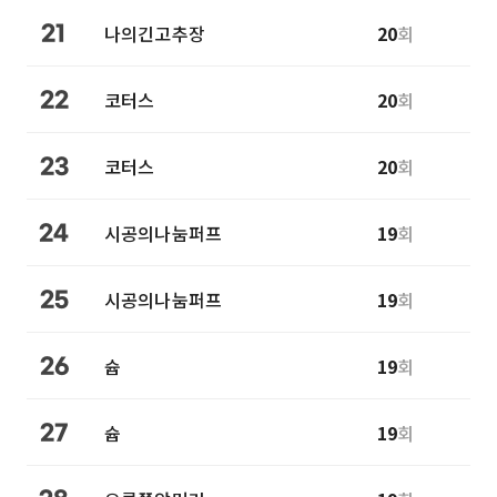
나의긴고추장
20
회
21
코터스
20
회
22
코터스
20
회
23
시공의나눔퍼프
19
회
24
시공의나눔퍼프
19
회
25
슙
19
회
26
슙
19
회
27