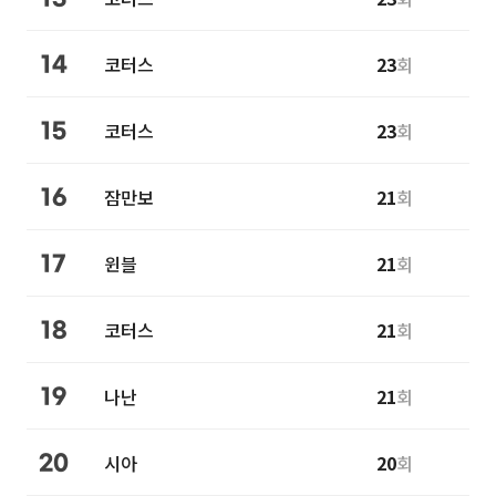
코터스
23
회
14
코터스
23
회
15
잠만보
21
회
16
윈블
21
회
17
코터스
21
회
18
나난
21
회
19
시아
20
회
20