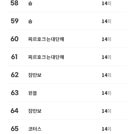
슙
14
회
58
슙
14
회
59
찌르호크는대단해
14
회
60
찌르호크는대단해
14
회
61
잠만보
14
회
62
윈블
14
회
63
잠만보
14
회
64
코터스
14
회
65