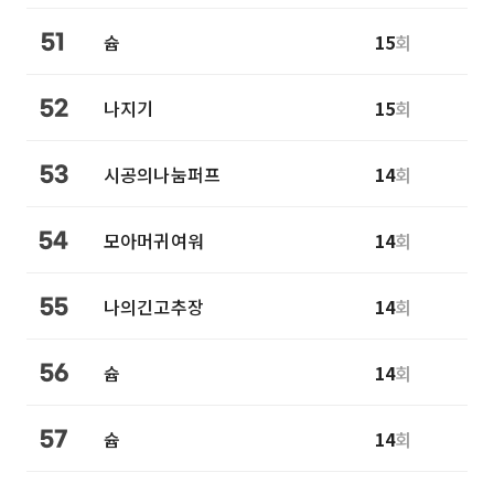
슙
15
회
51
나지기
15
회
52
시공의나눔퍼프
14
회
53
모아머귀여워
14
회
54
나의긴고추장
14
회
55
슙
14
회
56
슙
14
회
57