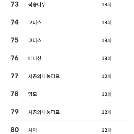
복슝나무
13
회
73
코터스
13
회
74
코터스
13
회
75
베니신
13
회
76
시공의나눔퍼프
12
회
77
맘모
12
회
78
시공의나눔퍼프
12
회
79
시아
12
회
80