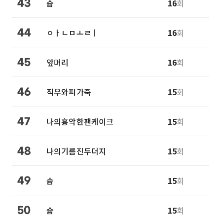
슙
16
회
43
ㅇㅏㄴㅁㅗㄹㅣ
16
회
44
앞머리
16
회
45
직우와피가죽
15
회
46
나의흉악한팬케이크
15
회
47
나의기름진두더지
15
회
48
슙
15
회
49
슙
15
회
50