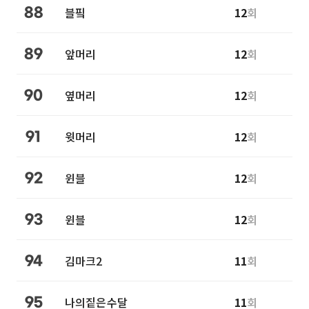
블핔
12
회
88
앞머리
12
회
89
옆머리
12
회
90
윗머리
12
회
91
윈블
12
회
92
윈블
12
회
93
김마크2
11
회
94
나의짙은수달
11
회
95