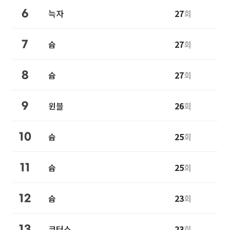
늑자
27
회
6
슙
27
회
7
슙
27
회
8
윈블
26
회
9
슙
25
회
10
슙
25
회
11
슙
23
회
12
코터스
23
회
13