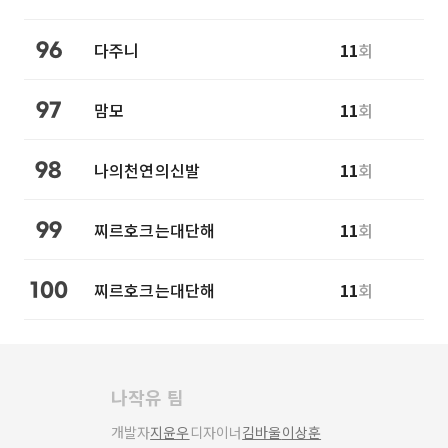
다주니
11
회
96
맘모
11
회
97
나의천연의신발
11
회
98
찌르호크는대단해
11
회
99
찌르호크는대단해
11
회
100
나작유 팀
개발자
지윤우
디자이너
김바울
이상훈