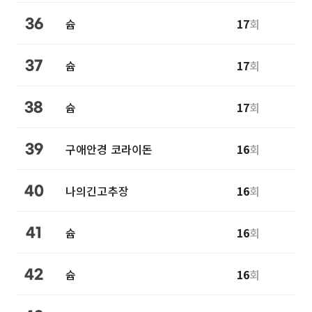
슙
17
회
36
슙
17
회
37
슙
17
회
38
구애안경 코라이돈
16
회
39
나의긴고추장
16
회
40
슙
16
회
41
슙
16
회
42