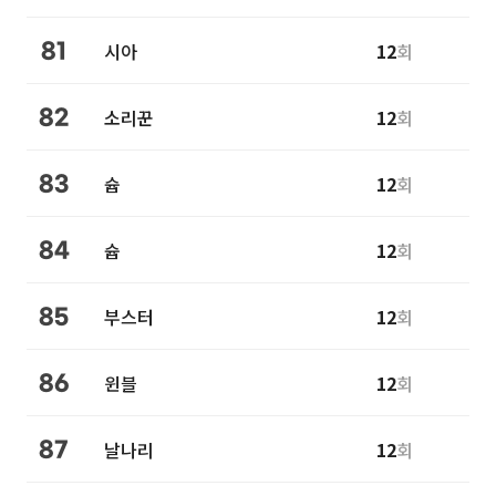
시아
12
회
81
소리꾼
12
회
82
슙
12
회
83
슙
12
회
84
부스터
12
회
85
윈블
12
회
86
날나리
12
회
87