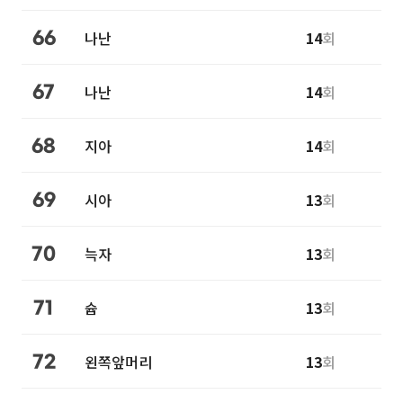
나난
14
회
66
나난
14
회
67
지아
14
회
68
시아
13
회
69
늑자
13
회
70
슙
13
회
71
왼쪽앞머리
13
회
72