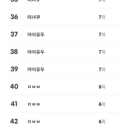
미녀쿠
7
회
36
아이유두
7
회
37
아이유두
7
회
38
아이유두
7
회
39
ㅁㅂㅂ
6
회
40
ㅁㅂㅂ
6
회
41
ㅁㅂㅂ
6
회
42