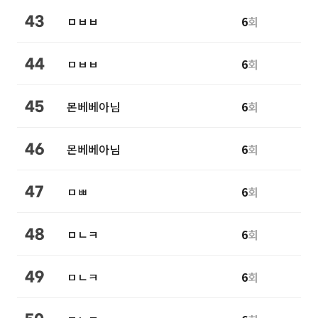
ㅁㅂㅂ
6
회
43
ㅁㅂㅂ
6
회
44
몬베베아님
6
회
45
몬베베아님
6
회
46
ㅁㅃ
6
회
47
ㅁㄴㅋ
6
회
48
ㅁㄴㅋ
6
회
49