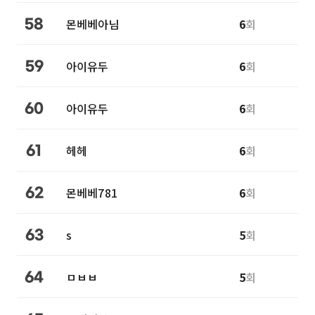
몬베베아님
6
회
58
아이유두
6
회
59
아이유두
6
회
60
헤헤
6
회
61
몬베베781
6
회
62
s
5
회
63
ㅁㅂㅂ
5
회
64