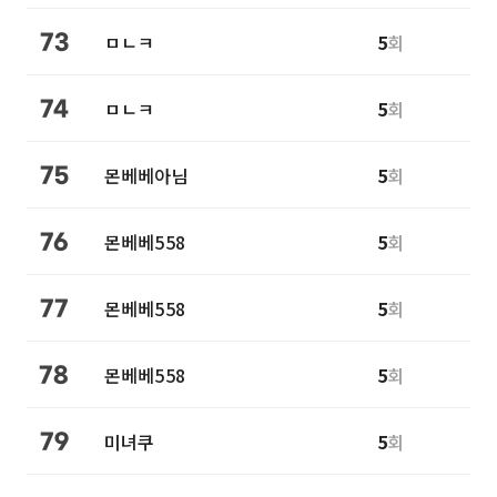
ㅁㄴㅋ
5
회
73
ㅁㄴㅋ
5
회
74
몬베베아님
5
회
75
몬베베558
5
회
76
몬베베558
5
회
77
몬베베558
5
회
78
미녀쿠
5
회
79