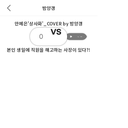
밤양갱
안예은'상사화'_COVER by 밤양갱
재생
0
재생
본인 생일에 직원을 해고하는 사장이 있다?!