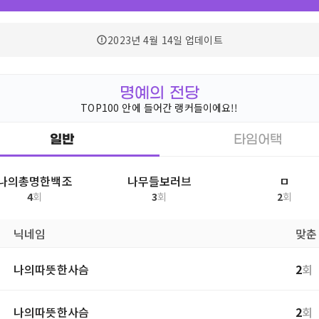
2023년 4월 14일
업데이트
명예의 전당
TOP100 안에 들어간 랭커들이에요!!
일반
타임어택
나의총명한백조
나무들보러브
ㅁ
4
회
3
회
2
회
닉네임
맞춘
나의따뜻한사슴
2
회
나의따뜻한사슴
2
회