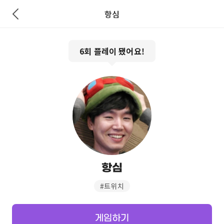
항심
6
회 플레이 됐어요!
항심
#
트위치
게임하기