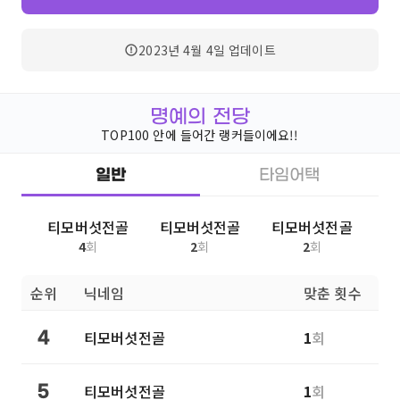
2023년 4월 4일
업데이트
명예의 전당
TOP100 안에 들어간 랭커들이에요!!
일반
타임어택
티모버섯전골
티모버섯전골
티모버섯전골
4
회
2
회
2
회
순위
닉네임
맞춘 횟수
티모버섯전골
1
회
4
티모버섯전골
1
회
5