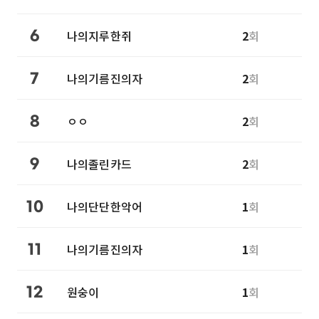
나의지루한쥐
2
회
6
나의기름진의자
2
회
7
ㅇㅇ
2
회
8
나의졸린카드
2
회
9
나의단단한악어
1
회
10
나의기름진의자
1
회
11
원숭이
1
회
12