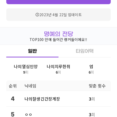
2023년 4월 22일
업데이트
명예의 전당
TOP100 안에 들어간 랭커들이에요!!
일반
타임어택
나의열심인양
나의지루한쥐
엄
9
회
6
회
6
회
순위
닉네임
맞춘 횟수
나의잘생긴간장게장
3
회
4
ㅇㅇ
3
회
5