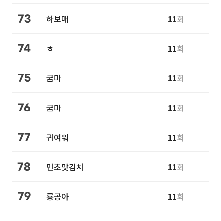
하보매
11
회
73
ㅎ
11
회
74
굼마
11
회
75
굼마
11
회
76
귀여워
11
회
77
민초맛김치
11
회
78
룡공아
11
회
79