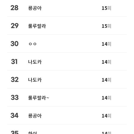
룡공아
15
회
28
룰루랄라
15
회
29
ㅇㅇ
14
회
30
나도카
14
회
31
나도카
14
회
32
룰루랄라~
14
회
33
룡공아
14
회
34
하이
14
회
35