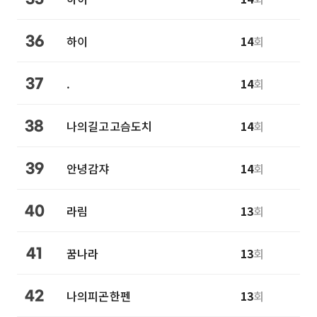
하이
14
회
36
.
14
회
37
나의길고고슴도치
14
회
38
안녕감쟈
14
회
39
라림
13
회
40
꿈나라
13
회
41
나의피곤한펜
13
회
42