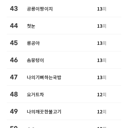
공룡이짱이지
13
회
43
첫눈
13
회
44
룡공아
13
회
45
솜뭉텅이
13
회
46
나의기뻐하는국밥
13
회
47
요거트차
12
회
48
나의깨끗한불고기
12
회
49