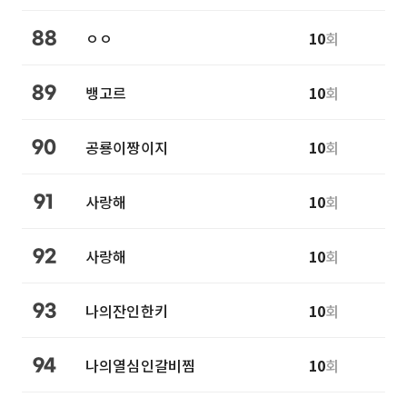
ㅇㅇ
10
회
88
뱅고르
10
회
89
공룡이짱이지
10
회
90
사랑해
10
회
91
사랑해
10
회
92
나의잔인한키
10
회
93
나의열심인갈비찜
10
회
94