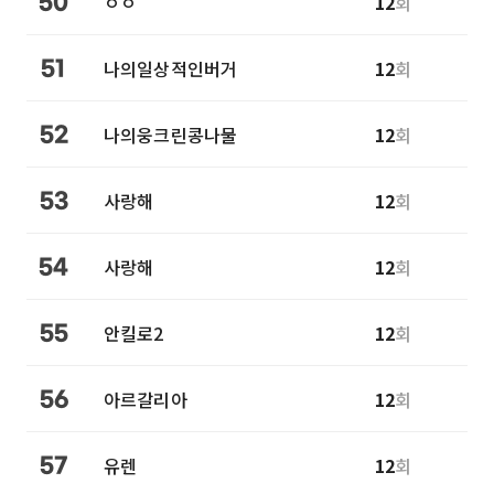
ㅇㅇ
12
회
50
나의일상적인버거
12
회
51
나의웅크린콩나물
12
회
52
사랑해
12
회
53
사랑해
12
회
54
안킬로2
12
회
55
아르갈리아
12
회
56
유렌
12
회
57