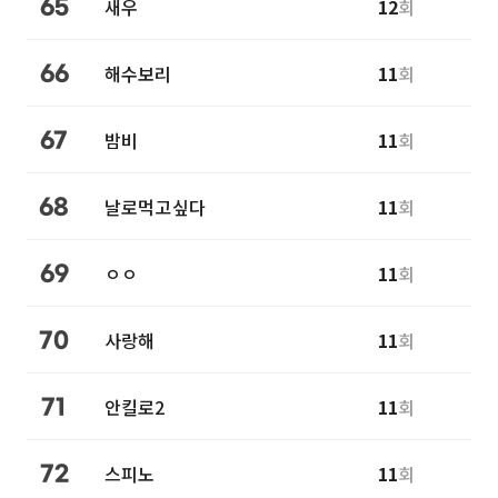
새우
12
회
65
해수보리
11
회
66
밤비
11
회
67
날로먹고싶다
11
회
68
ㅇㅇ
11
회
69
사랑해
11
회
70
안킬로2
11
회
71
스피노
11
회
72