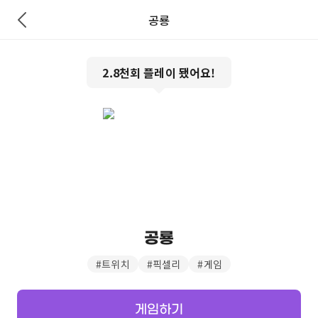
공룡
2.8천
회 플레이 됐어요!
공룡
#
트위치
#
픽셀리
#
게임
게임하기