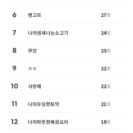
뱅고르
27
회
6
나의냄새나는소고기
24
회
7
쿠앙
23
회
8
ㅇㅇ
22
회
9
사랑해
22
회
10
나의무심한토막
21
회
11
나의따뜻한볶음요리
19
회
12