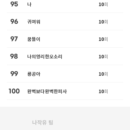
나
10
회
95
귀여워
10
회
96
꿈뜰이
10
회
97
나의영리한오소리
10
회
98
룡공아
10
회
99
완벽보다완벽한피사
10
회
100
나작유 팀