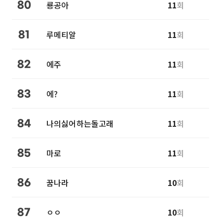
룡공아
11
회
80
루메티알
11
회
81
에주
11
회
82
에?
11
회
83
나의싫어하는돌고래
11
회
84
마로
11
회
85
꿈나라
10
회
86
ㅇㅇ
10
회
87