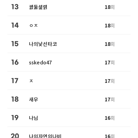
궰둟셅렑
18
회
13
ㅇㅈ
18
회
14
나의낯선타코
18
회
15
sskedo47
17
회
16
ㅈ
17
회
17
새우
17
회
18
나님
16
회
19
나의자연의나비
16
회
20