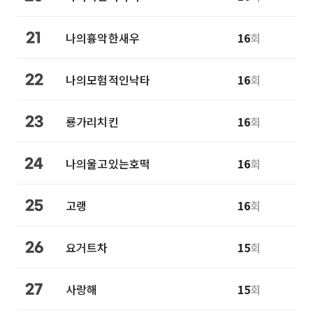
나의흉악한새우
16
회
21
나의모험적인낙타
16
회
22
룡가리치킨
16
회
23
나의울고있는호떡
16
회
24
고랭
16
회
25
요거트차
15
회
26
사랑해
15
회
27