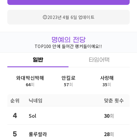
2023년 4월 6일
업데이트
명예의 전당
TOP100 안에 들어간 랭커들이에요!!
일반
타임어택
와대박신박해
안킬로
사랑해
64
회
57
회
35
회
순위
닉네임
맞춘 횟수
Sol
30
회
4
룰루랄라
28
회
5