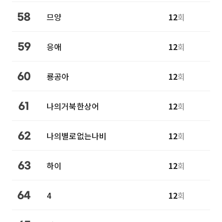
므양
12
회
58
응애
12
회
59
룡공아
12
회
60
나의거북한상어
12
회
61
나의별로없는나비
12
회
62
하이
12
회
63
4
12
회
64