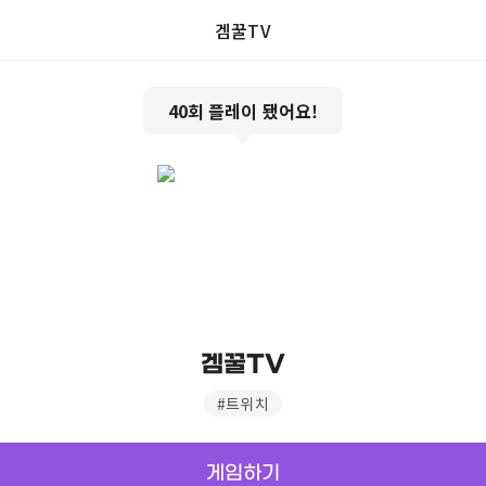
겜꿀TV
40
회 플레이 됐어요!
겜꿀TV
#
트위치
게임하기