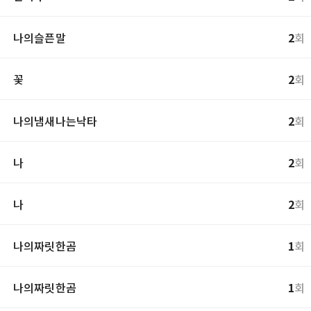
나의슬픈말
2
회
꽃
2
회
나의냄새나는낙타
2
회
나
2
회
나
2
회
나의짜릿한곰
1
회
나의짜릿한곰
1
회