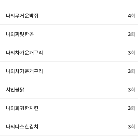
나의무거운박쥐
4
회
나의짜릿한곰
3
회
나의차가운개구리
3
회
나의차가운개구리
3
회
샤인불닭
3
회
나의희귀한치킨
3
회
나의따스한김치
3
회