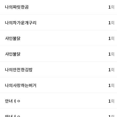
나의짜릿한곰
1
회
나의차가운개구리
1
회
샤인불닭
1
회
샤인불닭
1
회
나의안전한김밥
1
회
나의사랑하는버거
1
회
안녀ㅕㅇ
1
회
안녀ㅕㅇ
1
회