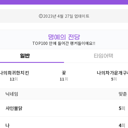
2023년 4월 27일
업데이트
명예의 전당
TOP100 안에 들어간 랭커들이에요!!
일반
타임어택
나의희귀한치킨
꽃
나의차가운개구
12
회
11
회
5
회
닉네임
맞춘
샤인불닭
5
회
나
4
회