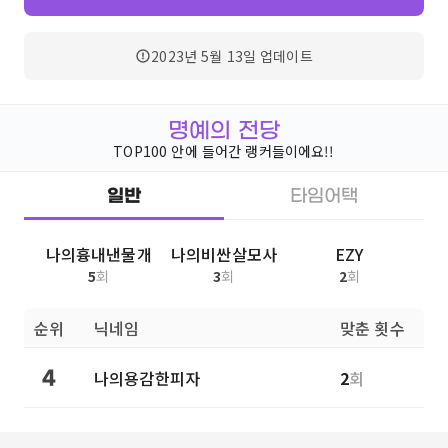
2023년 5월 13일
업데이트
명예의 전당
TOP100 안에 들어간 랭커들이에요!!
일반
타임어택
나의흉내낸물개
나의비싼살모사
EZY
5
회
3
회
2
회
순위
닉네임
맞춘 횟수
나의용감한피자
2
회
4