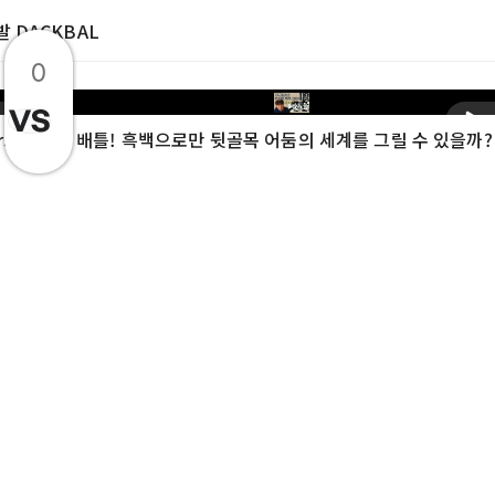
발 DACKBAL
0
생
rs