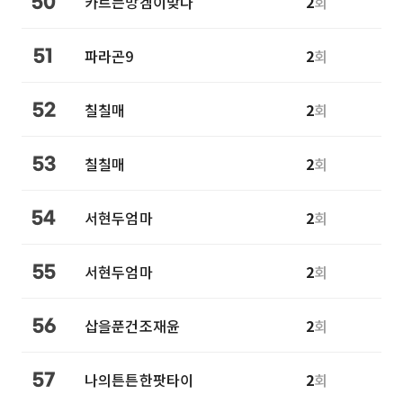
카트는망겜이맞다
2
회
50
파라곤9
2
회
51
칠칠매
2
회
52
칠칠매
2
회
53
서현두엄마
2
회
54
서현두엄마
2
회
55
삽을푼건조재윤
2
회
56
나의튼튼한팟타이
2
회
57