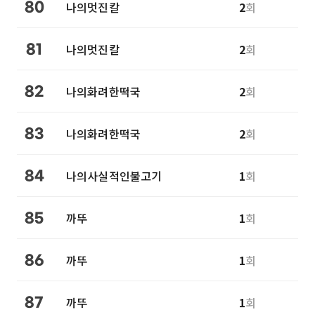
나의멋진칼
2
회
80
나의멋진칼
2
회
81
나의화려한떡국
2
회
82
나의화려한떡국
2
회
83
나의사실적인불고기
1
회
84
까뚜
1
회
85
까뚜
1
회
86
까뚜
1
회
87