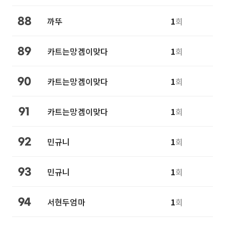
까뚜
1
회
88
카트는망겜이맞다
1
회
89
카트는망겜이맞다
1
회
90
카트는망겜이맞다
1
회
91
민규니
1
회
92
민규니
1
회
93
서현두엄마
1
회
94