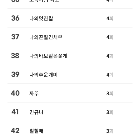
나의멋진칼
4
회
36
나의끈질긴새우
4
회
37
나의바보같은꽃게
4
회
38
나의추운개미
4
회
39
까뚜
3
회
40
민규니
3
회
41
칠칠매
3
회
42