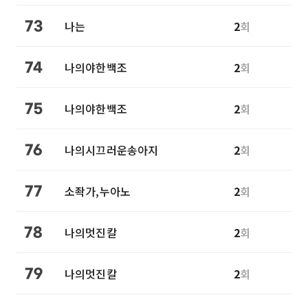
나는
2
회
73
나의야한백조
2
회
74
나의야한백조
2
회
75
나의시끄러운송아지
2
회
76
소좍가,누아노
2
회
77
나의멋진칼
2
회
78
나의멋진칼
2
회
79