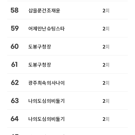
삽을푼건조재윤
2
회
58
어제만난슈팅스타
2
회
59
도봉구청장
2
회
60
도봉구청장
2
회
61
광주최속의사나이
2
회
62
나의도심의비둘기
2
회
63
나의도심의비둘기
2
회
64