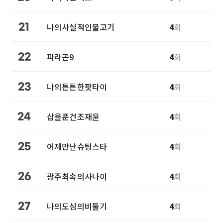
나의사실적인불고기
4
회
21
파라곤9
4
회
22
나의튼튼한팟타이
4
회
23
삽을푼건조재윤
4
회
24
어제만난슈팅스타
4
회
25
광주최속의사나이
4
회
26
나의도심의비둘기
4
회
27