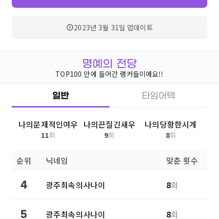
2023년 3월 31일
업데이트
명예의 전당
TOP100 안에 들어간 랭커들이에요!!
일반
타임어택
나의문제적인여우
나의끈질긴새우
나의당황한시계
11
회
9
회
8
회
순위
닉네임
맞춘 횟수
광주최속의사나이
8
회
4
광주최속의사나이
8
회
5