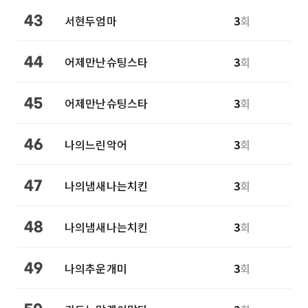
서현두엄마
3
회
43
어제만난슈팅스타
3
회
44
어제만난슈팅스타
3
회
45
나의느린악어
3
회
46
나의냄새나는치킨
3
회
47
나의냄새나는치킨
3
회
48
나의추운개미
3
회
49