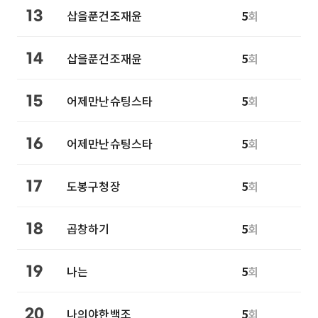
삽을푼건조재윤
5
회
13
삽을푼건조재윤
5
회
14
어제만난슈팅스타
5
회
15
어제만난슈팅스타
5
회
16
도봉구청장
5
회
17
곱창하기
5
회
18
나는
5
회
19
나의야한백조
5
회
20