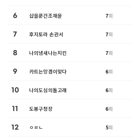
삽을푼건조재윤
7
회
6
후지토라 손관서
7
회
7
나의냄새나는치킨
7
회
8
카트는망겜이맞다
6
회
9
나의도심의돌고래
6
회
10
도봉구청장
6
회
11
ㅇㄹㄴ
5
회
12