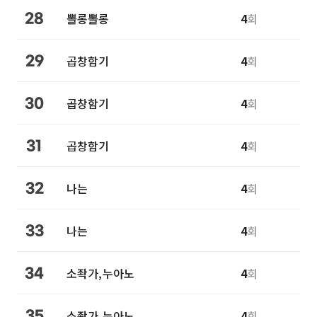
뽈롱뽈롱
4
회
28
곱창함기
4
회
29
곱창함기
4
회
30
곱창함기
4
회
31
나는
4
회
32
나는
4
회
33
소좍가,누아노
4
회
34
소좍가,누아노
4
회
35