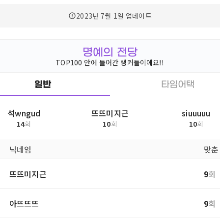
2023년 7월 1일
업데이트
명예의 전당
TOP100 안에 들어간 랭커들이에요!!
일반
타임어택
석wngud
뜨뜨미지근
siuuuuu
14
회
10
회
10
회
닉네임
맞춘
뜨뜨미지근
9
회
아뜨뜨뜨
9
회