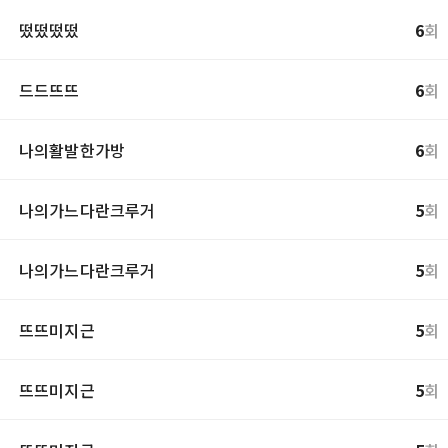
떴떴떴떴
6
회
드드뜨뜨
6
회
나의활발한가방
6
회
나의가느다란크루거
5
회
나의가느다란크루거
5
회
뜨뜨미지근
5
회
뜨뜨미지근
5
회