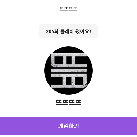
뜨뜨뜨뜨
205
회 플레이 됐어요!
뜨뜨뜨뜨
게임하기