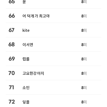
윤
8
회
65
어 덕개가 최고야
8
회
66
kite
8
회
67
이서연
8
회
68
럽를
8
회
69
고요한강아지
8
회
70
소민
8
회
71
잎플
8
회
72