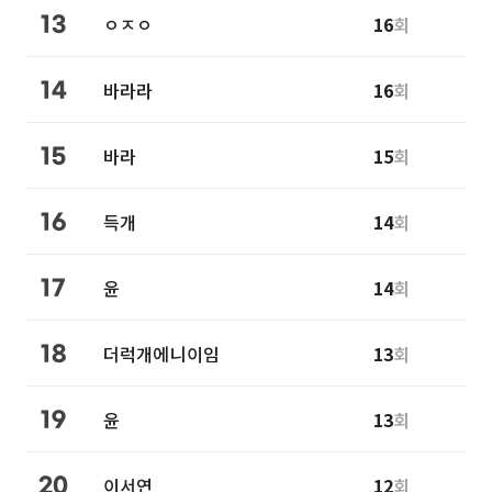
ㅇㅈㅇ
16
회
13
바라라
16
회
14
바라
15
회
15
득개
14
회
16
윤
14
회
17
더럭개에니이임
13
회
18
윤
13
회
19
이서연
12
회
20