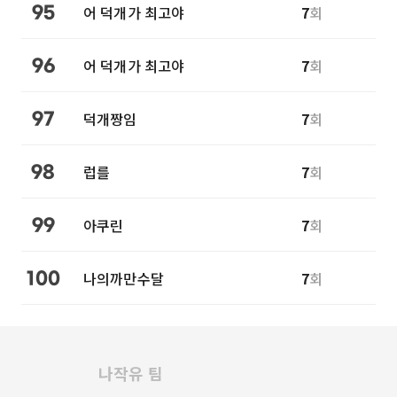
어 덕개가 최고야
7
회
95
어 덕개가 최고야
7
회
96
덕개짱임
7
회
97
럽를
7
회
98
아쿠린
7
회
99
나의까만수달
7
회
100
나작유 팀