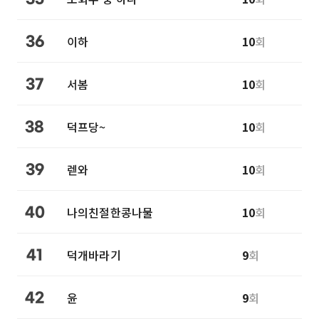
이하
10
회
36
서봄
10
회
37
덕프당~
10
회
38
렏와
10
회
39
나의친절한콩나물
10
회
40
덕개바라기
9
회
41
윤
9
회
42