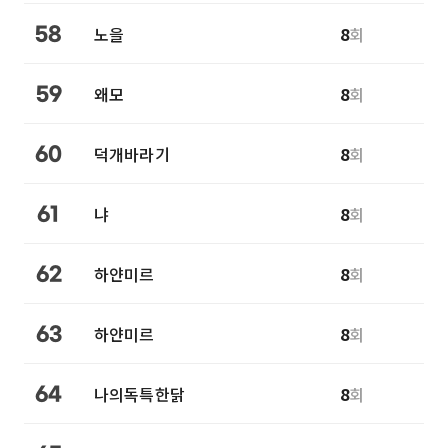
노을
8
회
58
왜모
8
회
59
덕개바라기
8
회
60
냐
8
회
61
하얀미르
8
회
62
하얀미르
8
회
63
나의독특한닭
8
회
64