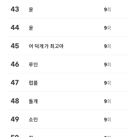
윤
9
회
43
윤
9
회
44
어 덕개가 최고야
9
회
45
루인
9
회
46
럽를
9
회
47
돌개
9
회
48
소민
9
회
49