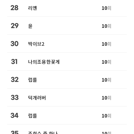
리옌
10
회
28
윤
10
회
29
박이브2
10
회
30
나의조용한꽃게
10
회
31
럽를
10
회
32
덕개러버
10
회
33
럽를
10
회
34
조회수 중 하나
10
회
35