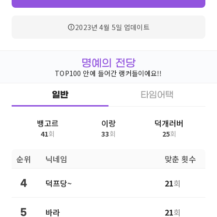
2023년 4월 5일
업데이트
명예의 전당
TOP100 안에 들어간 랭커들이에요!!
일반
타임어택
뱅고르
이랑
덕개러버
41
회
33
회
25
회
순위
닉네임
맞춘 횟수
덕프당~
21
회
4
바라
21
회
5