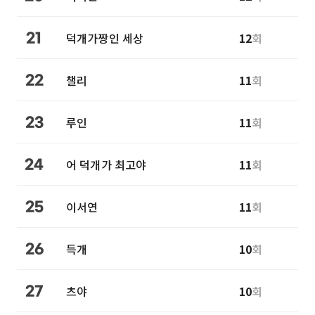
덕개가짱인 세상
12
회
21
챌리
11
회
22
루인
11
회
23
어 덕개가 최고야
11
회
24
이서연
11
회
25
득개
10
회
26
츠야
10
회
27