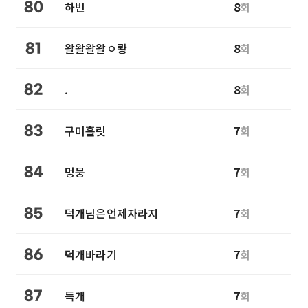
하빈
8
회
80
왈왈왈왈ㅇ뢍
8
회
81
.
8
회
82
구미홀릿
7
회
83
멍뭉
7
회
84
덕개님은언제자라지
7
회
85
덕개바라기
7
회
86
득개
7
회
87