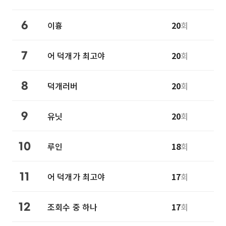
이흉
20
회
6
어 덕개가 최고야
20
회
7
덕개러버
20
회
8
유닛
20
회
9
루인
18
회
10
어 덕개가 최고야
17
회
11
조회수 중 하나
17
회
12