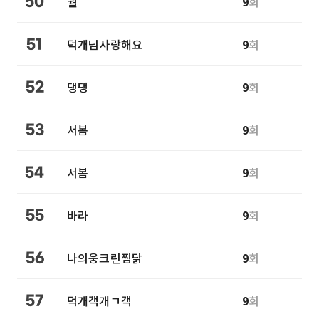
월
9
회
50
덕개님사랑해요
9
회
51
댕댕
9
회
52
서봄
9
회
53
서봄
9
회
54
바라
9
회
55
나의웅크린찜닭
9
회
56
덕개객개ㄱ객
9
회
57