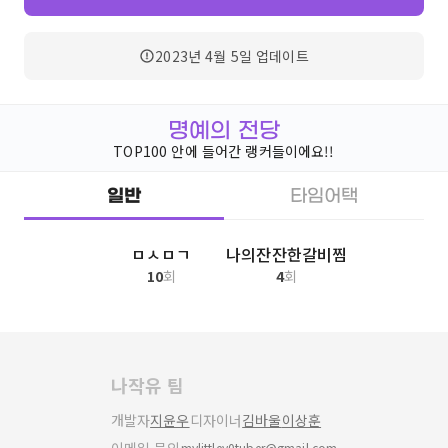
2023년 4월 5일
업데이트
명예의 전당
TOP100 안에 들어간 랭커들이에요!!
일반
타임어택
ㅁㅅㅁㄱ
나의잔잔한갈비찜
10
회
4
회
나작유 팀
개발자
지윤우
디자이너
김바울
이상훈
mylittley0tuber@gmail.com