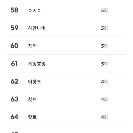
ㅇㅅㅇ
5
회
58
하얀나비
5
회
59
장작
5
회
60
흑헝흐엉
5
회
61
아핫초
4
회
62
핫트
4
회
63
핫트
4
회
64