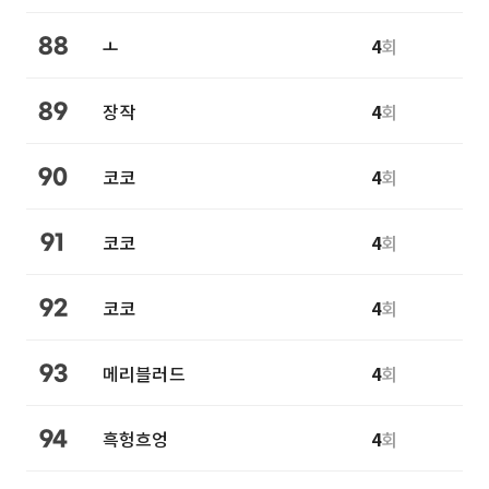
ㅗ
4
회
88
장작
4
회
89
코코
4
회
90
코코
4
회
91
코코
4
회
92
메리블러드
4
회
93
흑헝흐엉
4
회
94