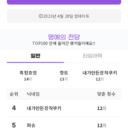
2023년 4월 28일
업데이트
명예의 전당
TOP100 안에 들어간 랭커들이에요!!
일반
타임어택
흑헝흐엉
핫트
내가만든장작쿠키
14
회
13
회
12
회
순위
닉네임
맞춘 횟수
내가만든장작쿠키
12
회
4
퍼슈
12
회
5