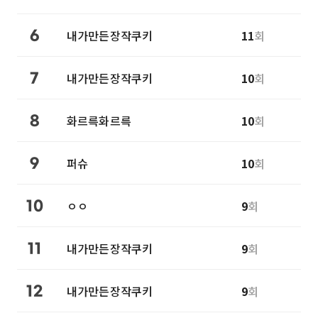
내가만든장작쿠키
11
회
6
내가만든장작쿠키
10
회
7
화르륵화르륵
10
회
8
퍼슈
10
회
9
ㅇㅇ
9
회
10
내가만든장작쿠키
9
회
11
내가만든장작쿠키
9
회
12