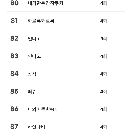
내가만든장작쿠키
4
회
80
화르륵화르륵
4
회
81
인디고
4
회
82
인디고
4
회
83
장작
4
회
84
퍼슈
4
회
85
나의기쁜원숭이
4
회
86
하얀나비
4
회
87