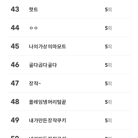
핫트
5
회
43
ㅇㅇ
5
회
44
나의가상의마모트
5
회
45
곺다곱다곺다
5
회
46
장작~
5
회
47
플레임넴머리털끝
5
회
48
내가만든장작쿠키
5
회
49