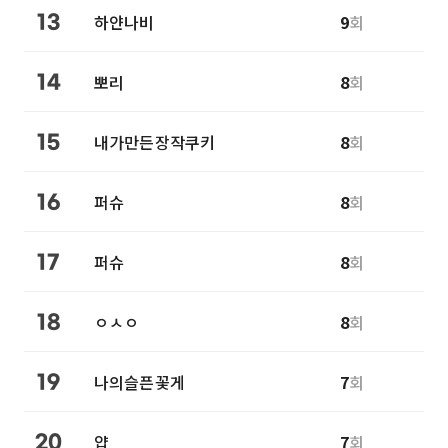
하얀나비
9
회
13
뽀리
8
회
14
내가만든장작쿠키
8
회
15
퍼슈
8
회
16
퍼슈
8
회
17
ㅇㅅㅇ
8
회
18
나의슬픈꽃게
7
회
19
얍
7
회
20