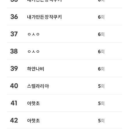
내가만든장작쿠키
6
회
36
ㅇㅅㅇ
6
회
37
ㅇㅅㅇ
6
회
38
하얀나비
6
회
39
스텔라리아
5
회
40
아핫초
5
회
41
아핫초
5
회
42