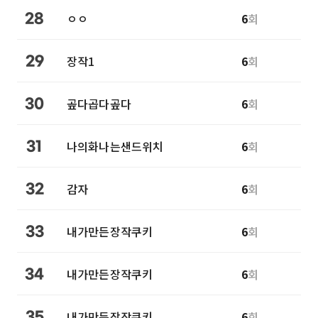
ㅇㅇ
6
회
28
장작1
6
회
29
곺다곱다곺다
6
회
30
나의화나는샌드위치
6
회
31
감자
6
회
32
내가만든장작쿠키
6
회
33
내가만든장작쿠키
6
회
34
내가만든장작쿠키
6
회
35