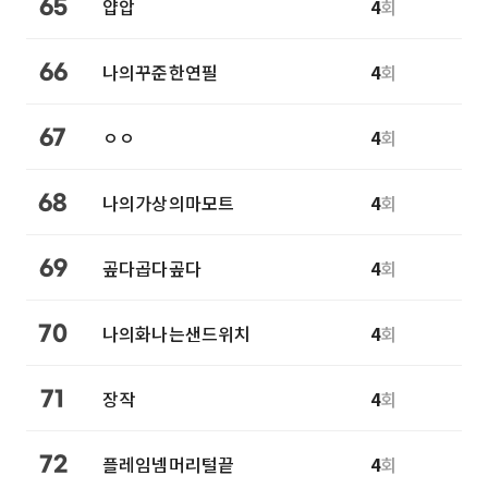
얍압
4
회
65
나의꾸준한연필
4
회
66
ㅇㅇ
4
회
67
나의가상의마모트
4
회
68
곺다곱다곺다
4
회
69
나의화나는샌드위치
4
회
70
장작
4
회
71
플레임넴머리털끝
4
회
72