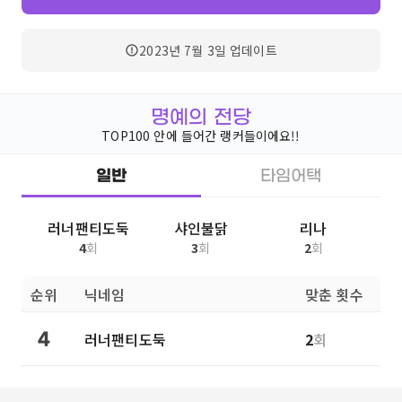
2023년 7월 3일
업데이트
명예의 전당
TOP100 안에 들어간 랭커들이에요!!
일반
타임어택
러너팬티도둑
샤인불닭
리나
4
회
3
회
2
회
순위
닉네임
맞춘 횟수
러너팬티도둑
2
회
4