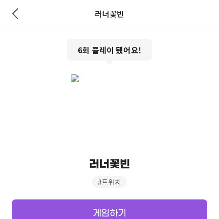
러너꽃빈
6
회 플레이 됐어요!
러너꽃빈
#
트위치
게임하기