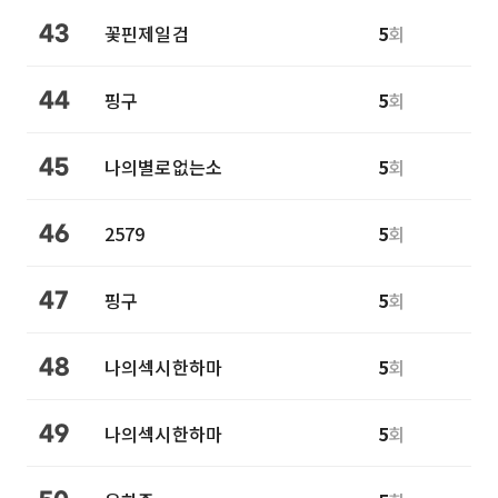
꽃핀제일검
5
회
43
핑구
5
회
44
나의별로없는소
5
회
45
2579
5
회
46
핑구
5
회
47
나의섹시한하마
5
회
48
나의섹시한하마
5
회
49