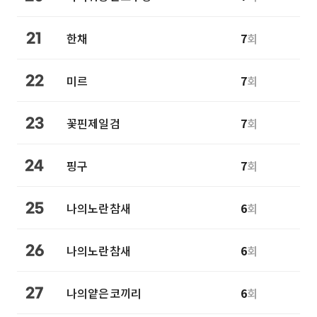
한채
7
회
21
미르
7
회
22
꽃핀제일검
7
회
23
핑구
7
회
24
나의노란참새
6
회
25
나의노란참새
6
회
26
나의얕은코끼리
6
회
27