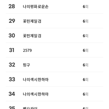
나의평화로운손
6
회
28
꽃핀제일검
6
회
29
꽃핀제일검
6
회
30
2579
6
회
31
핑구
6
회
32
나의섹시한하마
6
회
33
나의섹시한하마
6
회
34
벡오카이
6
회
35