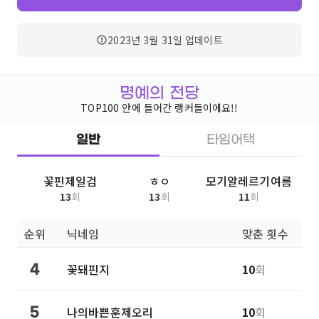
2023년 3월 31일
업데이트
명예의 전당
TOP100 안에 들어간 랭커들이에요!!
일반
타임어택
꽃핀제일검
ㅎㅇ
모기알레르기여름
13
회
13
회
11
회
순위
닉네임
맞춘 횟수
꽃돼핀지
10
회
4
나의바쁜훈제오리
10
회
5