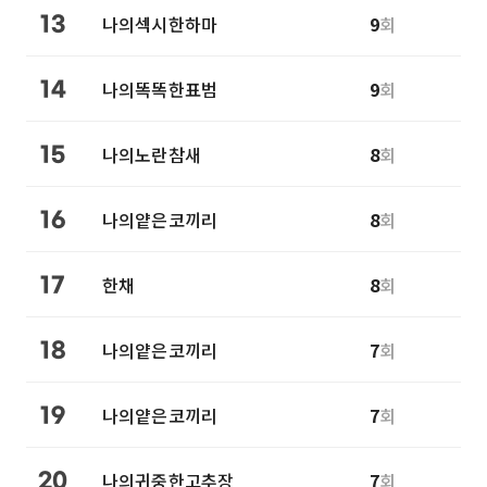
나의섹시한하마
9
회
13
나의똑똑한표범
9
회
14
나의노란참새
8
회
15
나의얕은코끼리
8
회
16
한채
8
회
17
나의얕은코끼리
7
회
18
나의얕은코끼리
7
회
19
나의귀중한고추장
7
회
20