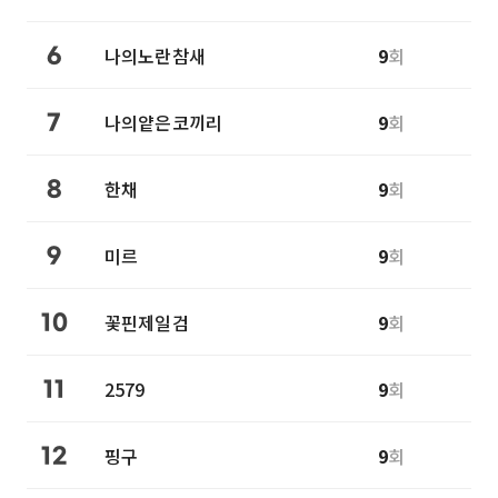
나의노란참새
9
회
6
나의얕은코끼리
9
회
7
한채
9
회
8
미르
9
회
9
꽃핀제일검
9
회
10
2579
9
회
11
핑구
9
회
12