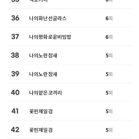
나의화난선글라스
6
회
36
나의평화로운비빔밥
6
회
37
나의노란참새
5
회
38
나의노란참새
5
회
39
나의얕은코끼리
5
회
40
꽃핀제일검
5
회
41
꽃핀제일검
5
회
42