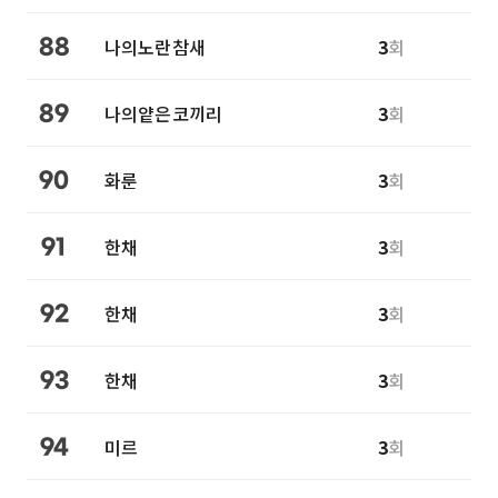
나의노란참새
3
회
88
나의얕은코끼리
3
회
89
화룬
3
회
90
한채
3
회
91
한채
3
회
92
한채
3
회
93
미르
3
회
94