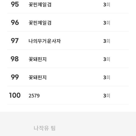
꽃핀제일검
3
회
95
꽃핀제일검
3
회
96
나의무거운사자
3
회
97
꽃돼핀지
3
회
98
꽃돼핀지
3
회
99
2579
3
회
100
나작유 팀