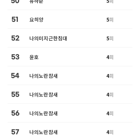
유하준
5
회
50
요히양
5
회
51
나의미지근한침대
5
회
52
윤호
4
회
53
나의노란참새
4
회
54
나의노란참새
4
회
55
나의노란참새
4
회
56
나의노란참새
4
회
57