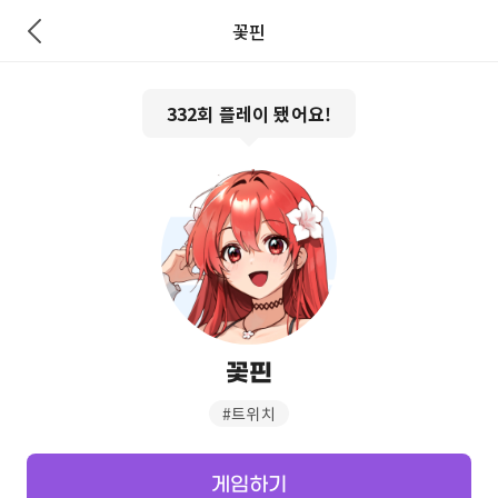
꽃핀
332
회 플레이 됐어요!
꽃핀
#
트위치
게임하기