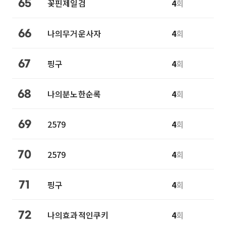
꽃핀제일검
4
회
65
나의무거운사자
4
회
66
핑구
4
회
67
나의분노한순록
4
회
68
2579
4
회
69
2579
4
회
70
핑구
4
회
71
나의효과적인쿠키
4
회
72