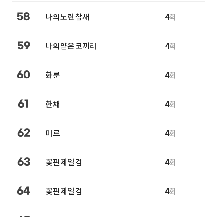
나의노란참새
4
회
58
나의얕은코끼리
4
회
59
화룬
4
회
60
한채
4
회
61
미르
4
회
62
꽃핀제일검
4
회
63
꽃핀제일검
4
회
64