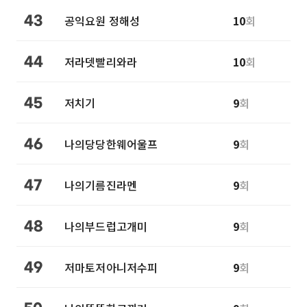
공익요원 정해성
10
회
43
저라뎃빨리와라
10
회
44
저치기
9
회
45
나의당당한웨어울프
9
회
46
나의기름진라멘
9
회
47
나의부드럽고개미
9
회
48
저마토저아니저수피
9
회
49