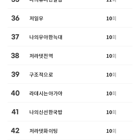
저일우
10
회
36
나의우아한늑대
10
회
37
저라뎃전역
10
회
38
구조적으로
10
회
39
라데시는아가야
10
회
40
나의신선한국밥
10
회
41
저라뎃화이팅
10
회
42