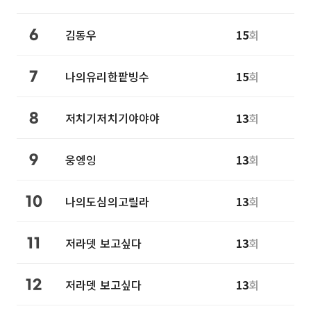
김동우
15
회
6
나의유리한팥빙수
15
회
7
저치기저치기야야야
13
회
8
웅엥잉
13
회
9
나의도심의고릴라
13
회
10
저라뎃 보고싶다
13
회
11
저라뎃 보고싶다
13
회
12