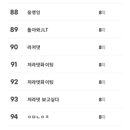
웅엥잉
8
회
88
돌아와JLT
8
회
89
라저댓
8
회
90
저라뎃화이팅
8
회
91
저라뎃화이팅
8
회
92
저라뎃 보고싶다
8
회
93
ㅇㅁㄴㅇㅈ
8
회
94