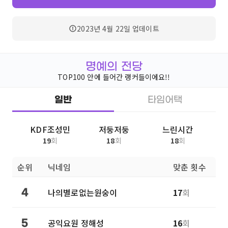
2023년 4월 22일
업데이트
명예의 전당
TOP100 안에 들어간 랭커들이에요!!
일반
타임어택
KDF조성민
저둥저둥
느린시간
19
회
18
회
18
회
순위
닉네임
맞춘 횟수
나의별로없는원숭이
17
회
4
공익요원 정해성
16
회
5