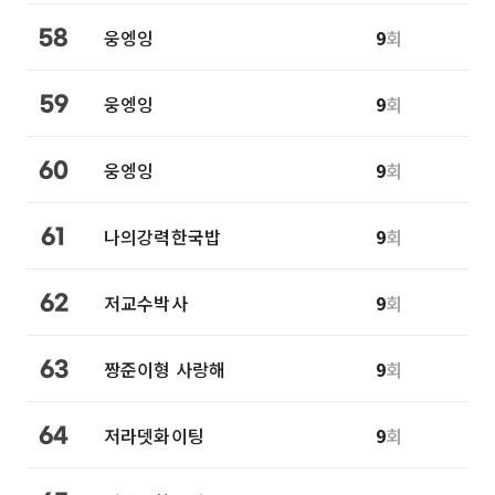
웅엥잉
9
회
58
웅엥잉
9
회
59
웅엥잉
9
회
60
나의강력한국밥
9
회
61
저교수박사
9
회
62
짱준이형 사랑해
9
회
63
저라뎃화이팅
9
회
64