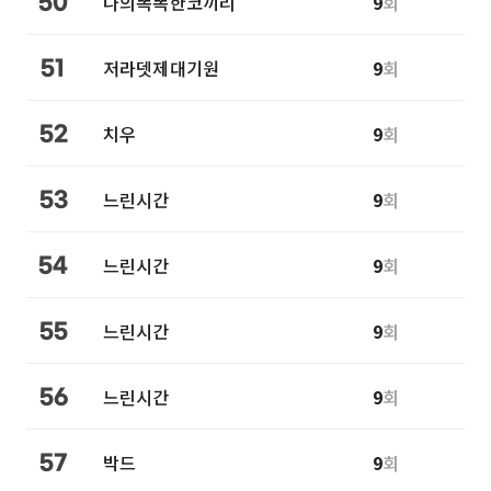
나의똑똑한코끼리
9
회
50
저라뎃제대기원
9
회
51
치우
9
회
52
느린시간
9
회
53
느린시간
9
회
54
느린시간
9
회
55
느린시간
9
회
56
박드
9
회
57