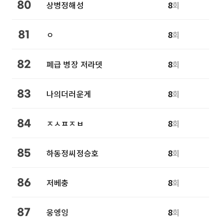
상병정해성
8
회
80
ㅇ
8
회
81
폐급 병장 저라뎃
8
회
82
나의더러운게
8
회
83
ㅈㅅㅍㅈㅂ
8
회
84
하동정씨정승호
8
회
85
저베충
8
회
86
웅엥잉
8
회
87