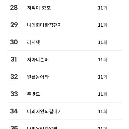
저빡이 33호
11
회
28
나의희미한침팬지
11
회
29
라저댓
11
회
30
저아니존버
11
회
31
얼른돌아와
11
회
32
준밧드
11
회
33
나의자연의갈매기
11
회
34
나의유리한알밥
11
회
35