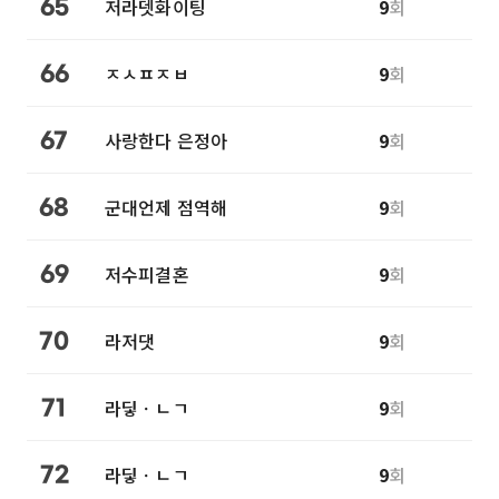
저라뎃화이팅
9
회
65
ㅈㅅㅍㅈㅂ
9
회
66
사랑한다 은정아
9
회
67
군대언제 점역해
9
회
68
저수피결혼
9
회
69
라저댓
9
회
70
라딯ㆍㄴㄱ
9
회
71
라딯ㆍㄴㄱ
9
회
72