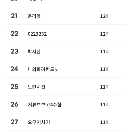
웅라뎃
12
회
21
0223232
12
회
22
박지한
11
회
23
나의화려한도넛
11
회
24
느린시간
11
회
25
저튜브보고4수함
11
회
26
오우저치기
11
회
27