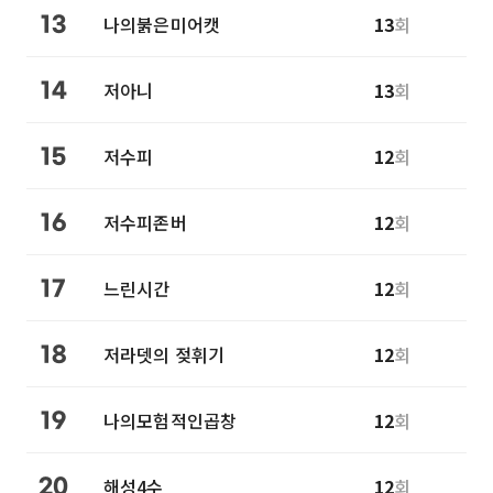
나의붉은미어캣
13
회
13
저아니
13
회
14
저수피
12
회
15
저수피존버
12
회
16
느린시간
12
회
17
저라뎃의 젖휘기
12
회
18
나의모험적인곱창
12
회
19
해성4수
12
회
20