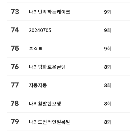
나의반박하는케이크
9
회
73
20240705
9
회
74
ㅈㅇㄹ
9
회
75
나의평화로운골렘
8
회
76
저둥저둥
8
회
77
나의활발한오뎅
8
회
78
나의도전적인얼룩말
8
회
79