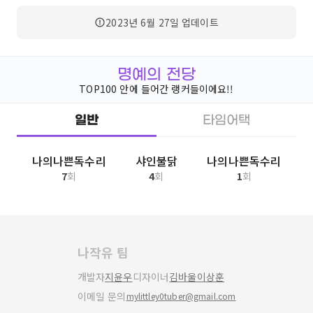
2023년 6월 27일
업데이트
명예의 전당
TOP100 안에 들어간 랭커들이에요!!
일반
타임어택
나의나쁜독수리
샤인불닭
나의나쁜독수리
7
회
4
회
1
회
나작유 팀
개발자
지윤우
디자이너
김바울
이상훈
이메일 문의
mylittley0tuber@gmail.com